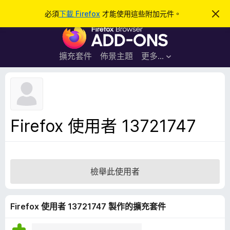
搜
登入
必須
下載 Firefox
才能使用這些附加元件。
忽
略
尋
F
此
通
i
知
r
擴充套件
佈景主題
更多…
e
f
o
x
瀏
Firefox 使用者 13721747
覽
器
附
加
檢舉此使用者
元
件
Firefox 使用者 13721747 製作的擴充套件