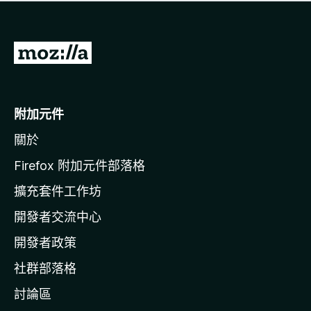
有
評
分
前
往
M
o
附加元件
z
關於
i
l
Firefox 附加元件部落格
l
擴充套件工作坊
a
開發者交流中心
官
網
開發者政策
社群部落格
討論區