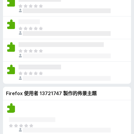
有
目
評
前
分
沒
有
目
評
前
分
沒
有
目
評
前
分
沒
有
目
評
前
分
沒
Firefox 使用者 13721747 製作的佈景主題
有
評
分
目
前