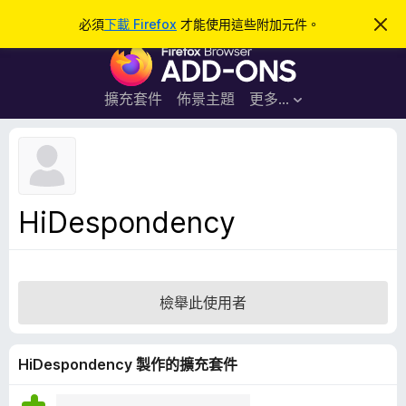
搜
登入
必須
下載 Firefox
才能使用這些附加元件。
忽
略
尋
F
此
通
i
知
r
擴充套件
佈景主題
更多…
e
f
o
x
瀏
HiDespondency
覽
器
附
加
檢舉此使用者
元
件
HiDespondency 製作的擴充套件