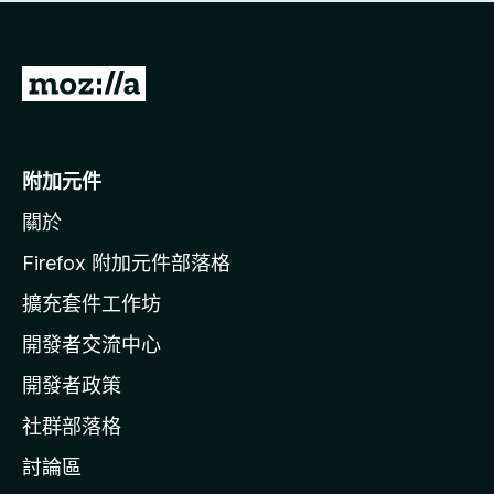
有
評
分
前
往
M
o
附加元件
z
關於
i
l
Firefox 附加元件部落格
l
擴充套件工作坊
a
開發者交流中心
官
網
開發者政策
社群部落格
討論區