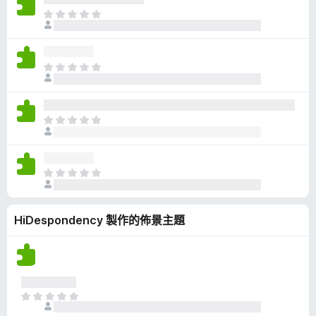
有
目
評
前
分
沒
有
目
評
前
分
沒
有
目
評
前
分
沒
有
目
評
前
分
沒
HiDespondency 製作的佈景主題
有
評
分
目
前