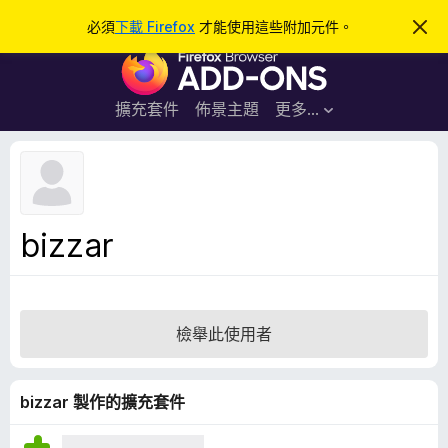
搜
登入
必須
下載 Firefox
才能使用這些附加元件。
忽
略
尋
F
此
通
i
知
r
擴充套件
佈景主題
更多…
e
f
o
x
瀏
bizzar
覽
器
附
加
檢舉此使用者
元
件
bizzar 製作的擴充套件