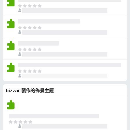
有
目
評
前
分
沒
有
目
評
前
分
沒
有
目
評
前
分
沒
有
目
評
前
分
沒
bizzar 製作的佈景主題
有
評
分
目
前