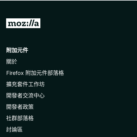
有
評
分
前
往
M
o
附加元件
z
關於
i
l
Firefox 附加元件部落格
l
擴充套件工作坊
a
開發者交流中心
官
網
開發者政策
社群部落格
討論區