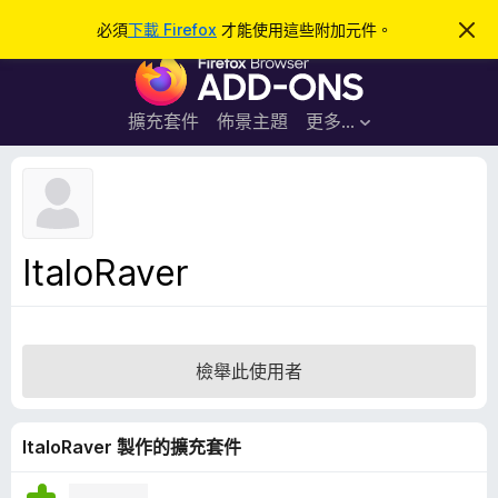
搜
登入
必須
下載 Firefox
才能使用這些附加元件。
忽
略
尋
F
此
通
i
知
r
擴充套件
佈景主題
更多…
e
f
o
x
瀏
ItaloRaver
覽
器
附
加
檢舉此使用者
元
件
ItaloRaver 製作的擴充套件