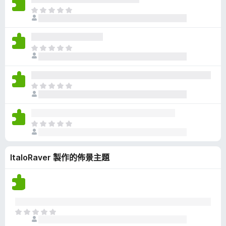
有
目
評
前
分
沒
有
目
評
前
分
沒
有
目
評
前
分
沒
有
目
評
前
分
沒
ItaloRaver 製作的佈景主題
有
評
分
目
前