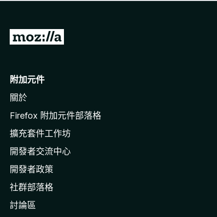
有
評
分
前
往
M
o
附加元件
z
關於
i
l
Firefox 附加元件部落格
l
擴充套件工作坊
a
開發者交流中心
官
網
開發者政策
社群部落格
討論區