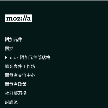
有
評
分
前
往
M
o
附加元件
z
關於
i
l
Firefox 附加元件部落格
l
擴充套件工作坊
a
開發者交流中心
官
網
開發者政策
社群部落格
討論區