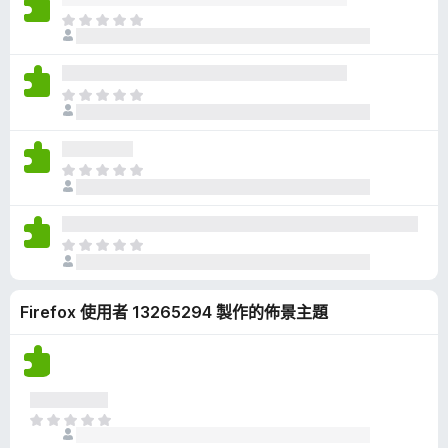
有
目
評
前
分
沒
有
目
評
前
分
沒
有
目
評
前
分
沒
有
目
評
前
分
沒
Firefox 使用者 13265294 製作的佈景主題
有
評
分
目
前