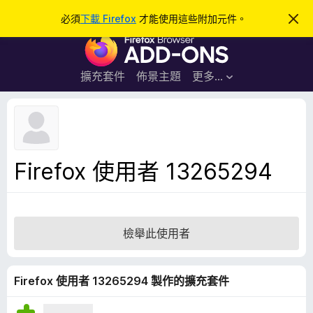
搜
登入
必須
下載 Firefox
才能使用這些附加元件。
忽
略
尋
F
此
通
i
知
r
擴充套件
佈景主題
更多…
e
f
o
x
瀏
Firefox 使用者 13265294
覽
器
附
加
檢舉此使用者
元
件
Firefox 使用者 13265294 製作的擴充套件