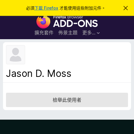
搜
登入
必須
下載 Firefox
才能使用這些附加元件。
忽
略
尋
F
此
通
i
知
r
擴充套件
佈景主題
更多…
e
f
o
x
瀏
Jason D. Moss
覽
器
附
加
檢舉此使用者
元
件