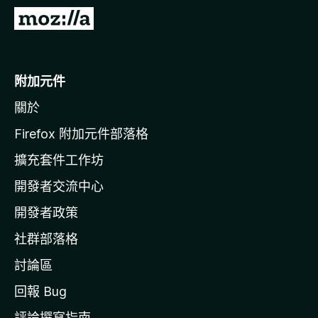
前
往
M
o
附加元件
z
關於
i
l
Firefox 附加元件部落格
l
擴充套件工作坊
a
開發者交流中心
官
網
開發者政策
社群部落格
討論區
回報 Bug
評論撰寫指南