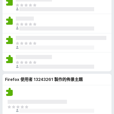
有
目
評
前
分
沒
有
目
評
前
分
沒
有
目
評
前
分
沒
有
目
評
前
分
沒
Firefox 使用者 13243261 製作的佈景主題
有
評
分
目
前