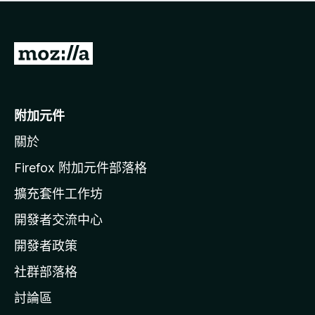
有
評
分
前
往
M
o
附加元件
z
關於
i
l
Firefox 附加元件部落格
l
擴充套件工作坊
a
開發者交流中心
官
網
開發者政策
社群部落格
討論區