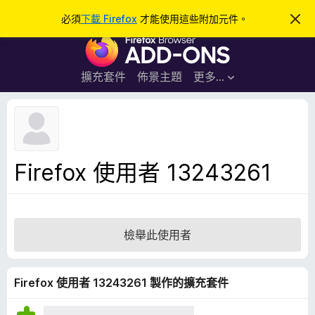
搜
登入
必須
下載 Firefox
才能使用這些附加元件。
忽
略
尋
F
此
通
i
知
r
擴充套件
佈景主題
更多…
e
f
o
x
瀏
Firefox 使用者 13243261
覽
器
附
加
檢舉此使用者
元
件
Firefox 使用者 13243261 製作的擴充套件