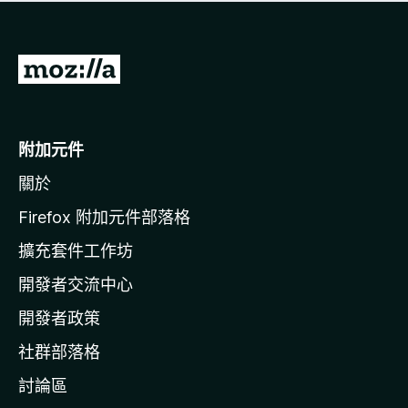
有
評
分
前
往
M
o
附加元件
z
關於
i
l
Firefox 附加元件部落格
l
擴充套件工作坊
a
開發者交流中心
官
網
開發者政策
社群部落格
討論區