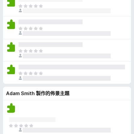
有
目
評
前
分
沒
有
目
評
前
分
沒
有
目
評
前
分
沒
有
目
評
前
分
沒
Adam Smith 製作的佈景主題
有
評
分
目
前