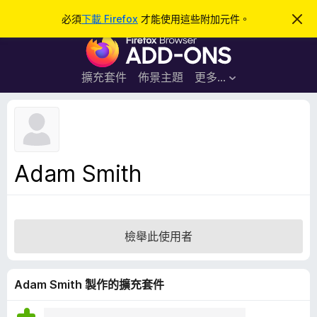
搜
登入
必須
下載 Firefox
才能使用這些附加元件。
忽
略
尋
F
此
通
i
知
r
擴充套件
佈景主題
更多…
e
f
o
x
瀏
Adam Smith
覽
器
附
加
檢舉此使用者
元
件
Adam Smith 製作的擴充套件