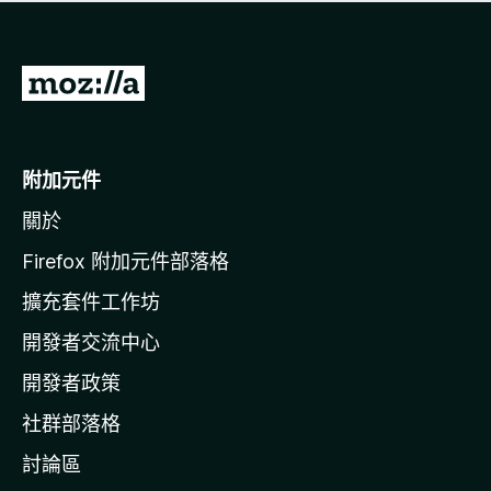
有
評
分
前
往
M
o
附加元件
z
關於
i
l
Firefox 附加元件部落格
l
擴充套件工作坊
a
開發者交流中心
官
網
開發者政策
社群部落格
討論區