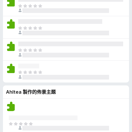
有
目
評
前
分
沒
有
目
評
前
分
沒
有
目
評
前
分
沒
有
目
評
前
分
沒
Ahltea 製作的佈景主題
有
評
分
目
前