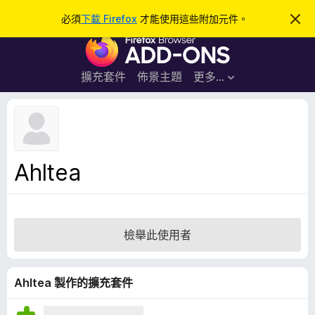
搜
登入
必須
下載 Firefox
才能使用這些附加元件。
忽
略
尋
F
此
通
i
知
r
擴充套件
佈景主題
更多…
e
f
o
x
瀏
Ahltea
覽
器
附
加
檢舉此使用者
元
件
Ahltea 製作的擴充套件