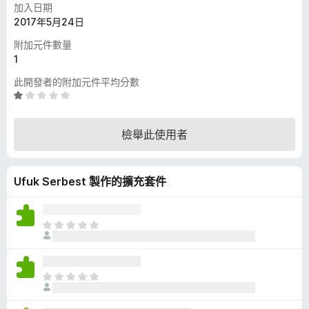
加入日期
2017年5月24日
附加元件數量
1
此開發者的附加元件平均分數
評
價
1
檢舉此使用者
分
，
滿
Ufuk Serbest 製作的擴充套件
分
5
分
目
前
沒
有
目
評
前
分
沒