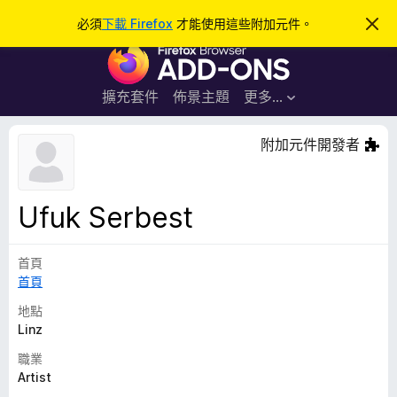
搜
登入
必須
下載 Firefox
才能使用這些附加元件。
忽
略
尋
F
此
通
i
知
r
擴充套件
佈景主題
更多…
e
f
附加元件開發者
o
x
瀏
Ufuk Serbest
覽
器
首頁
附
首頁
加
元
地點
件
Linz
職業
Artist