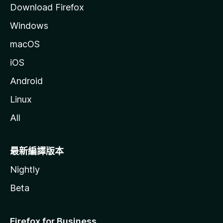
Download Firefox
Windows
macOS
iOS
Android
Linux
All
最新編譯版本
Nightly
Beta
Firefox for Business