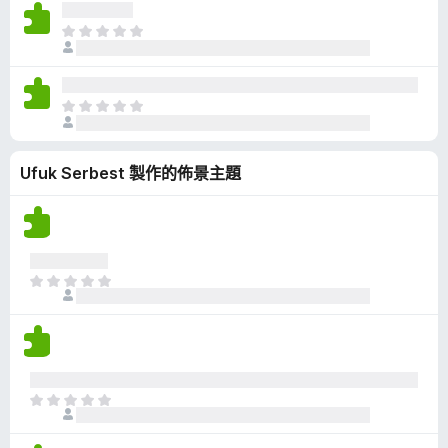
沒
有
目
評
前
分
沒
有
目
評
前
分
沒
Ufuk Serbest 製作的佈景主題
有
評
分
目
前
沒
有
評
分
目
前
沒