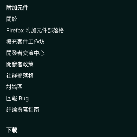
o
附加元件
z
關於
i
l
Firefox 附加元件部落格
l
擴充套件工作坊
a
開發者交流中心
官
網
開發者政策
社群部落格
討論區
回報 Bug
評論撰寫指南
下載