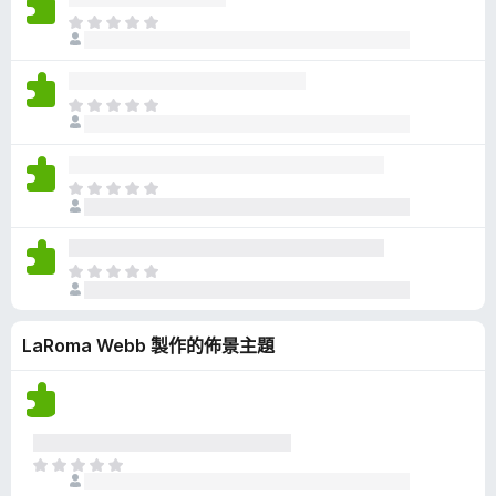
有
目
評
前
分
沒
有
目
評
前
分
沒
有
目
評
前
分
沒
有
目
評
前
分
沒
LaRoma Webb 製作的佈景主題
有
評
分
目
前