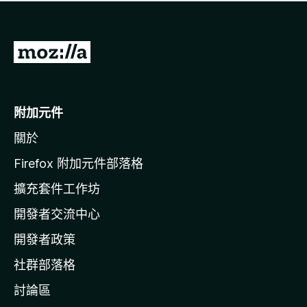
有
評
分
前
往
M
o
附加元件
z
關於
i
l
Firefox 附加元件部落格
l
擴充套件工作坊
a
開發者交流中心
官
網
開發者政策
社群部落格
討論區