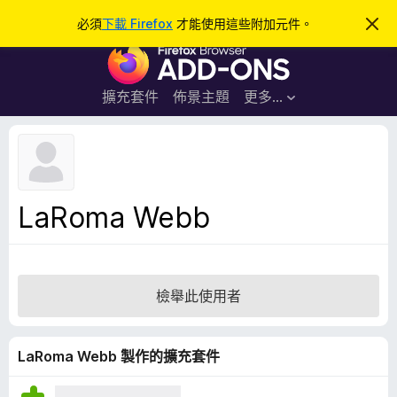
搜
登入
必須
下載 Firefox
才能使用這些附加元件。
忽
略
尋
F
此
通
i
知
r
擴充套件
佈景主題
更多…
e
f
o
x
瀏
LaRoma Webb
覽
器
附
加
檢舉此使用者
元
件
LaRoma Webb 製作的擴充套件