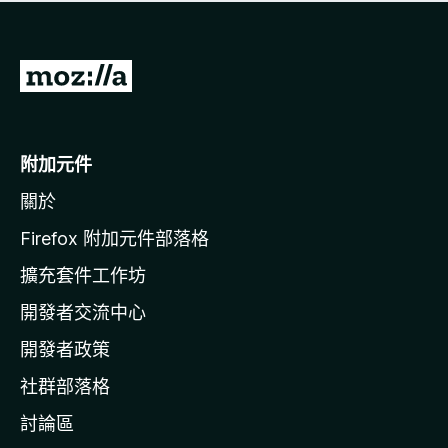
有
評
分
前
往
M
o
附加元件
z
關於
i
l
Firefox 附加元件部落格
l
擴充套件工作坊
a
開發者交流中心
官
網
開發者政策
社群部落格
討論區