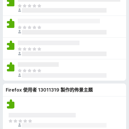
有
目
評
前
分
沒
有
目
評
前
分
沒
有
目
評
前
分
沒
有
目
評
前
分
沒
Firefox 使用者 13011319 製作的佈景主題
有
評
分
目
前