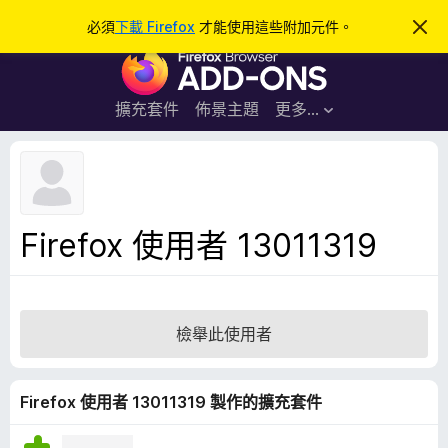
搜
登入
必須
下載 Firefox
才能使用這些附加元件。
忽
略
尋
F
此
通
i
知
r
擴充套件
佈景主題
更多…
e
f
o
x
瀏
Firefox 使用者 13011319
覽
器
附
加
檢舉此使用者
元
件
Firefox 使用者 13011319 製作的擴充套件