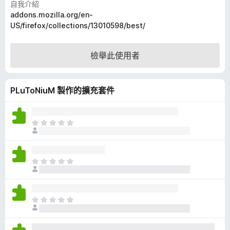
自我介紹
5
addons.mozilla.org/en-
分
US/firefox/collections/13010598/best/
，
滿
分
檢舉此使用者
5
分
PLuToNiuM 製作的擴充套件
目
前
沒
有
目
評
前
分
沒
有
目
評
前
分
沒