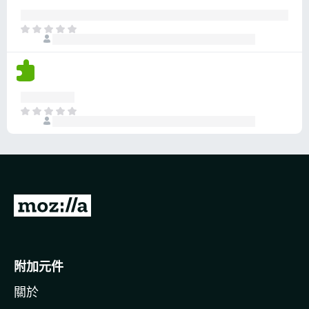
評
分
目
前
沒
有
評
分
目
前
沒
有
評
分
前
往
M
o
附加元件
z
關於
i