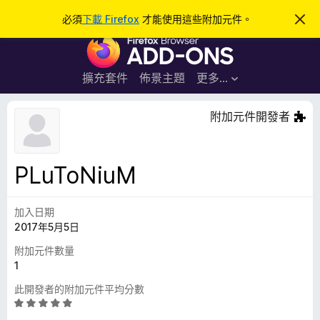
搜
登入
必須
下載 Firefox
才能使用這些附加元件。
忽
略
尋
F
此
通
i
知
r
擴充套件
佈景主題
更多…
e
f
附加元件開發者
o
x
瀏
PLuToNiuM
覽
器
加入日期
附
2017年5月5日
加
元
附加元件數量
件
1
此開發者的附加元件平均分數
評
價