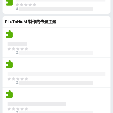
有
目
評
前
分
沒
PLuToNiuM 製作的佈景主題
有
評
分
目
前
沒
有
評
分
目
前
沒
有
評
分
目