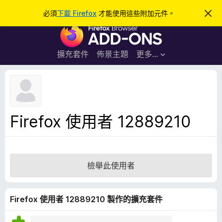
搜
登入
必須
下載 Firefox
才能使用這些附加元件。
忽
略
尋
F
此
通
i
知
r
擴充套件
佈景主題
更多…
e
f
o
x
瀏
Firefox 使用者 12889210
覽
器
附
加
檢舉此使用者
元
件
Firefox 使用者 12889210 製作的擴充套件