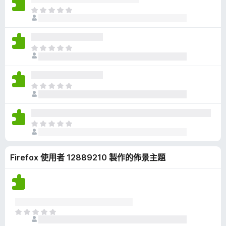
有
目
評
前
分
沒
有
目
評
前
分
沒
有
目
評
前
分
沒
有
目
評
前
分
沒
Firefox 使用者 12889210 製作的佈景主題
有
評
分
目
前