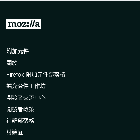
有
評
分
前
往
M
o
附加元件
z
關於
i
l
Firefox 附加元件部落格
l
擴充套件工作坊
a
開發者交流中心
官
網
開發者政策
社群部落格
討論區