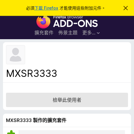
搜
登入
必須
下載 Firefox
才能使用這些附加元件。
忽
略
尋
F
此
通
i
知
r
擴充套件
佈景主題
更多…
e
f
o
x
瀏
MXSR3333
覽
器
附
加
檢舉此使用者
元
件
MXSR3333 製作的擴充套件