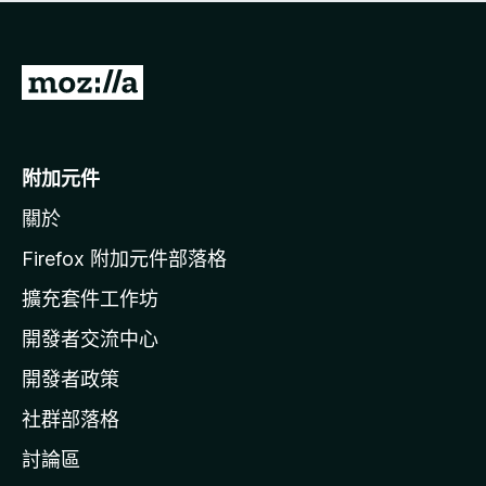
有
評
分
前
往
M
o
附加元件
z
關於
i
l
Firefox 附加元件部落格
l
擴充套件工作坊
a
開發者交流中心
官
網
開發者政策
社群部落格
討論區