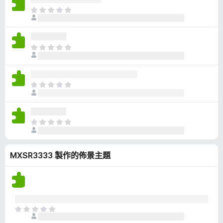
有
目
評
前
分
沒
有
目
評
前
分
沒
有
目
評
前
分
沒
有
目
評
前
分
沒
MXSR3333 製作的佈景主題
有
評
分
目
前