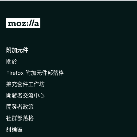
有
評
分
前
往
M
o
附加元件
z
關於
i
l
Firefox 附加元件部落格
l
擴充套件工作坊
a
開發者交流中心
官
網
開發者政策
社群部落格
討論區