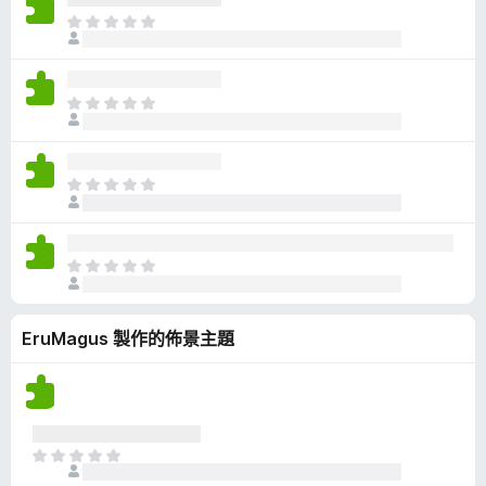
有
目
評
前
分
沒
有
目
評
前
分
沒
有
目
評
前
分
沒
有
目
評
前
分
沒
EruMagus 製作的佈景主題
有
評
分
目
前