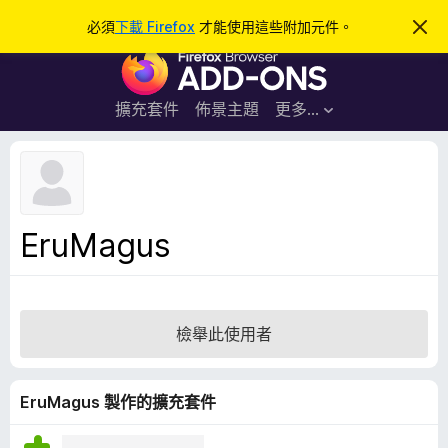
搜
登入
必須
下載 Firefox
才能使用這些附加元件。
忽
略
尋
F
此
通
i
知
r
擴充套件
佈景主題
更多…
e
f
o
x
瀏
EruMagus
覽
器
附
加
檢舉此使用者
元
件
EruMagus 製作的擴充套件