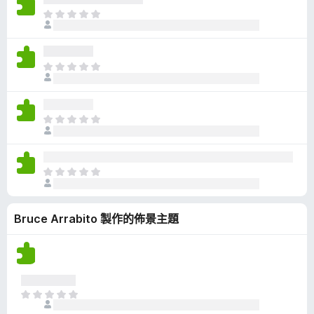
有
目
評
前
分
沒
有
目
評
前
分
沒
有
目
評
前
分
沒
有
目
評
前
分
沒
Bruce Arrabito 製作的佈景主題
有
評
分
目
前