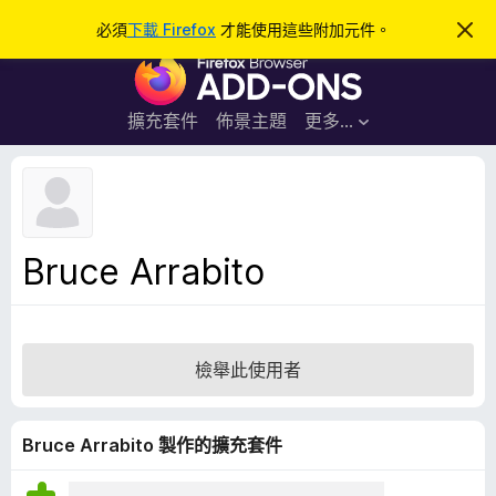
搜
登入
必須
下載 Firefox
才能使用這些附加元件。
忽
略
尋
F
此
通
i
知
r
擴充套件
佈景主題
更多…
e
f
o
x
瀏
Bruce Arrabito
覽
器
附
加
檢舉此使用者
元
件
Bruce Arrabito 製作的擴充套件