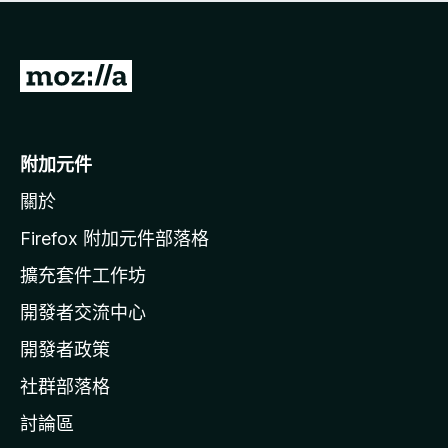
有
評
分
前
往
M
o
附加元件
z
關於
i
l
Firefox 附加元件部落格
l
擴充套件工作坊
a
開發者交流中心
官
網
開發者政策
社群部落格
討論區