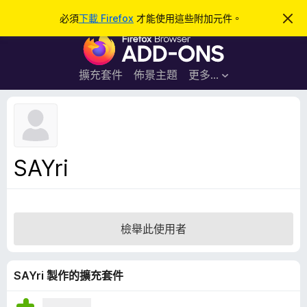
搜
登入
必須
下載 Firefox
才能使用這些附加元件。
忽
略
尋
F
此
通
i
知
r
擴充套件
佈景主題
更多…
e
f
o
x
瀏
SAYri
覽
器
附
加
檢舉此使用者
元
件
SAYri 製作的擴充套件