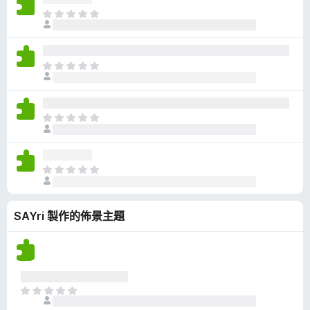
有
目
評
前
分
沒
有
目
評
前
分
沒
有
目
評
前
分
沒
有
目
評
前
分
沒
SAYri 製作的佈景主題
有
評
分
目
前