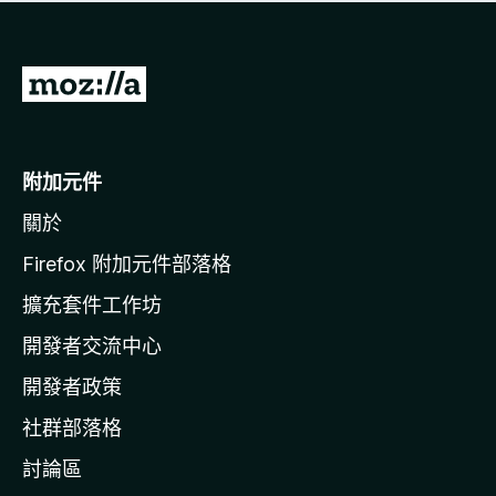
有
評
分
前
往
M
o
附加元件
z
關於
i
l
Firefox 附加元件部落格
l
擴充套件工作坊
a
開發者交流中心
官
網
開發者政策
社群部落格
討論區