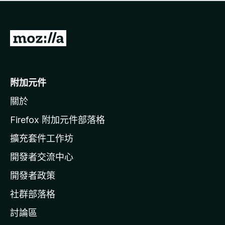
有
評
分
前
往
M
o
附加元件
z
關於
i
l
Firefox 附加元件部落格
l
擴充套件工作坊
a
開發者交流中心
官
網
開發者政策
社群部落格
討論區