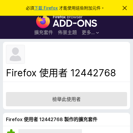
搜
登入
必須
下載 Firefox
才能使用這些附加元件。
忽
略
尋
F
此
通
i
知
r
擴充套件
佈景主題
更多…
e
f
o
x
瀏
Firefox 使用者 12442768
覽
器
附
加
檢舉此使用者
元
件
Firefox 使用者 12442768 製作的擴充套件