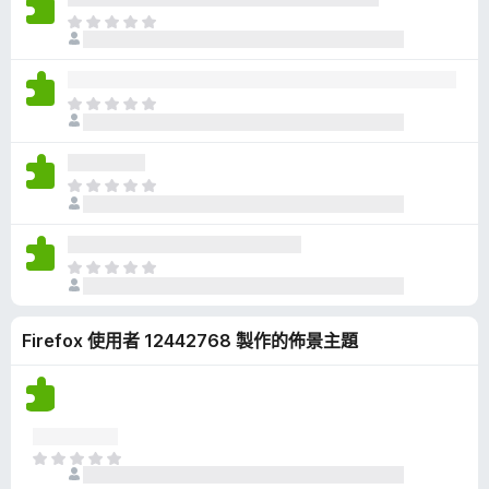
有
目
評
前
分
沒
有
目
評
前
分
沒
有
目
評
前
分
沒
有
目
評
前
分
沒
Firefox 使用者 12442768 製作的佈景主題
有
評
分
目
前