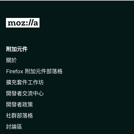
有
評
分
前
往
M
o
附加元件
z
關於
i
l
Firefox 附加元件部落格
l
擴充套件工作坊
a
開發者交流中心
官
網
開發者政策
社群部落格
討論區