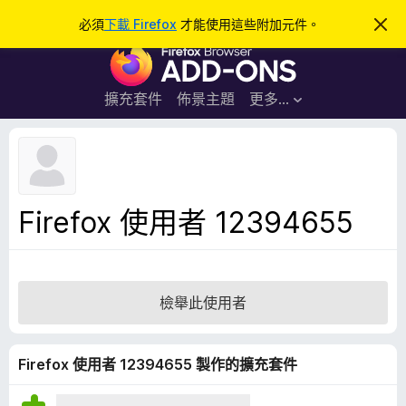
搜
登入
必須
下載 Firefox
才能使用這些附加元件。
忽
略
尋
F
此
通
i
知
r
擴充套件
佈景主題
更多…
e
f
o
x
瀏
Firefox 使用者 12394655
覽
器
附
加
檢舉此使用者
元
件
Firefox 使用者 12394655 製作的擴充套件