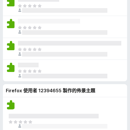
有
目
評
前
分
沒
有
目
評
前
分
沒
有
目
評
前
分
沒
有
目
評
前
分
沒
Firefox 使用者 12394655 製作的佈景主題
有
評
分
目
前