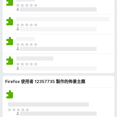
有
目
評
前
分
沒
有
目
評
前
分
沒
有
目
評
前
分
沒
有
目
評
前
分
沒
Firefox 使用者 12357735 製作的佈景主題
有
評
分
目
前