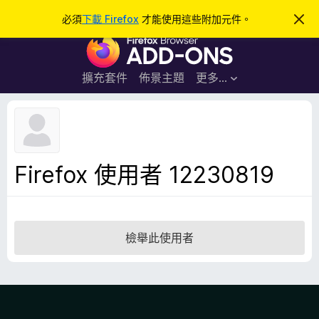
搜
登入
必須
下載 Firefox
才能使用這些附加元件。
忽
略
尋
F
此
通
i
知
r
擴充套件
佈景主題
更多…
e
f
o
x
瀏
Firefox 使用者 12230819
覽
器
附
加
檢舉此使用者
元
件