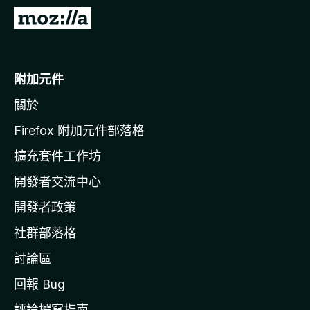
前
往
M
o
附加元件
z
關於
i
l
Firefox 附加元件部落格
l
擴充套件工作坊
a
開發者交流中心
官
網
開發者政策
社群部落格
討論區
回報 Bug
評論撰寫指南