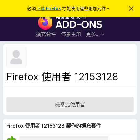
搜
登入
必須
下載 Firefox
才能使用這些附加元件。
忽
略
尋
F
此
通
i
知
r
擴充套件
佈景主題
更多…
e
f
o
x
瀏
Firefox 使用者 12153128
覽
器
附
加
檢舉此使用者
元
件
Firefox 使用者 12153128 製作的擴充套件