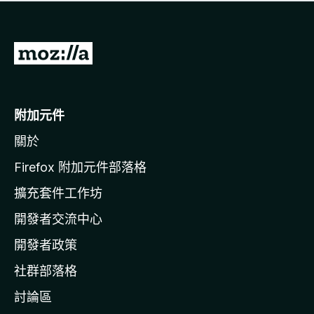
有
評
分
前
往
M
o
附加元件
z
關於
i
l
Firefox 附加元件部落格
l
擴充套件工作坊
a
開發者交流中心
官
網
開發者政策
社群部落格
討論區