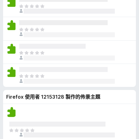
有
目
評
前
分
沒
有
目
評
前
分
沒
有
目
評
前
分
沒
有
目
評
前
分
沒
Firefox 使用者 12153128 製作的佈景主題
有
評
分
目
前