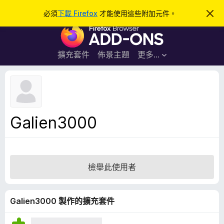
搜
登入
必須
下載 Firefox
才能使用這些附加元件。
忽
略
尋
F
此
通
i
知
r
擴充套件
佈景主題
更多…
e
f
o
x
瀏
Galien3000
覽
器
附
加
檢舉此使用者
元
件
Galien3000 製作的擴充套件