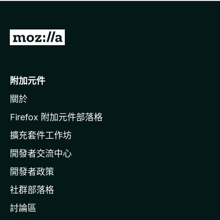
有
評
分
前
往
M
o
附加元件
z
關於
i
l
Firefox 附加元件部落格
l
擴充套件工作坊
a
開發者交流中心
官
網
開發者政策
社群部落格
討論區