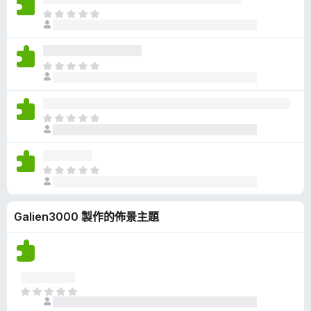
有
目
評
前
分
沒
有
目
評
前
分
沒
有
目
評
前
分
沒
有
目
評
前
分
沒
Galien3000 製作的佈景主題
有
評
分
目
前