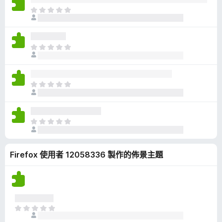
有
目
評
前
分
沒
有
目
評
前
分
沒
有
目
評
前
分
沒
有
目
評
前
分
沒
Firefox 使用者 12058336 製作的佈景主題
有
評
分
目
前