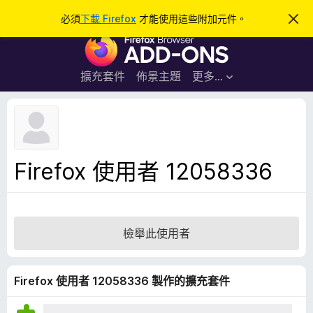
搜
登入
必須
下載 Firefox
才能使用這些附加元件。
忽
略
尋
F
此
通
i
知
r
擴充套件
佈景主題
更多…
e
f
o
x
瀏
Firefox 使用者 12058336
覽
器
附
加
檢舉此使用者
元
件
Firefox 使用者 12058336 製作的擴充套件