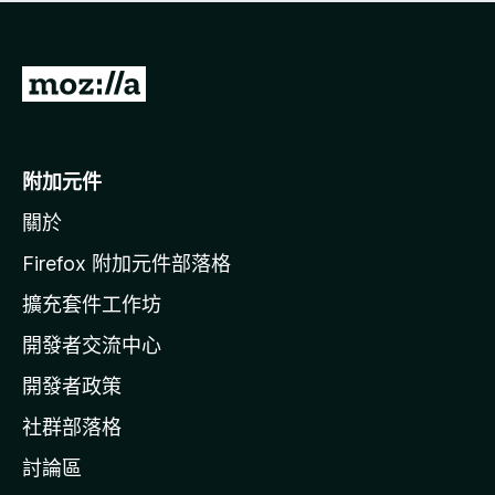
有
評
分
前
往
M
o
附加元件
z
關於
i
l
Firefox 附加元件部落格
l
擴充套件工作坊
a
開發者交流中心
官
網
開發者政策
社群部落格
討論區