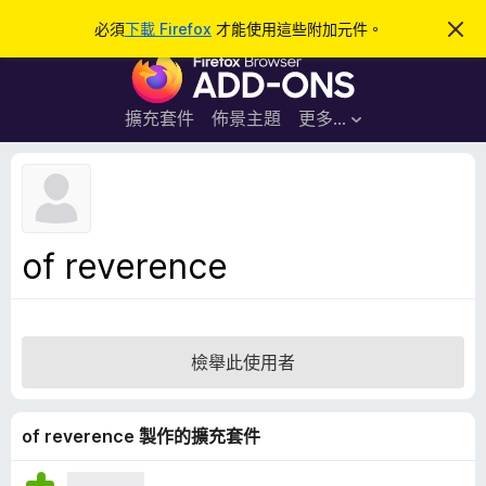
搜
登入
必須
下載 Firefox
才能使用這些附加元件。
忽
略
尋
F
此
通
i
知
r
擴充套件
佈景主題
更多…
e
f
o
x
瀏
of reverence
覽
器
附
加
檢舉此使用者
元
件
of reverence 製作的擴充套件