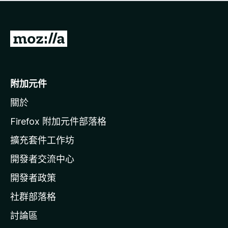
有
評
分
前
往
M
o
附加元件
z
關於
i
l
Firefox 附加元件部落格
l
擴充套件工作坊
a
開發者交流中心
官
網
開發者政策
社群部落格
討論區