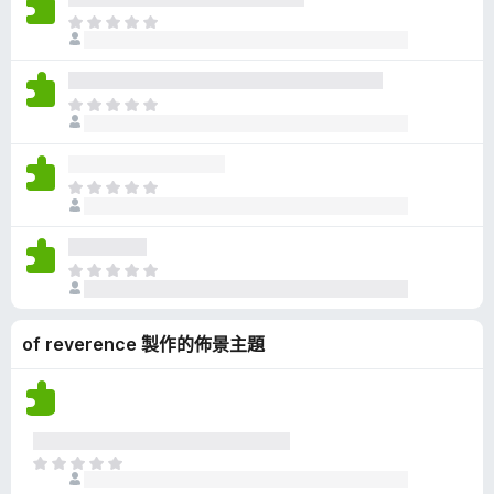
有
目
評
前
分
沒
有
目
評
前
分
沒
有
目
評
前
分
沒
有
目
評
前
分
沒
of reverence 製作的佈景主題
有
評
分
目
前