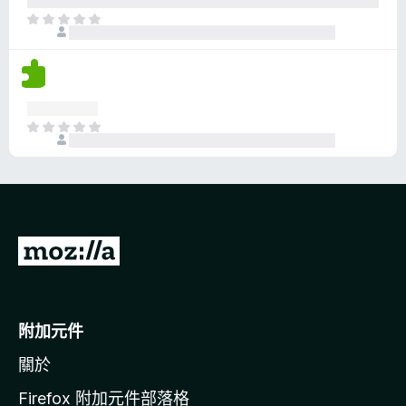
分
目
前
沒
有
評
分
目
前
沒
有
評
分
前
往
M
o
附加元件
z
關於
i
l
Firefox 附加元件部落格