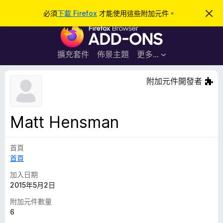
搜
登入
必須
下載 Firefox
才能使用這些附加元件。
忽
略
尋
F
此
通
i
知
r
擴充套件
佈景主題
更多…
e
f
附加元件開發者
o
x
瀏
Matt Hensman
覽
器
首頁
附
首頁
加
元
加入日期
件
2015年5月2日
附加元件數量
6