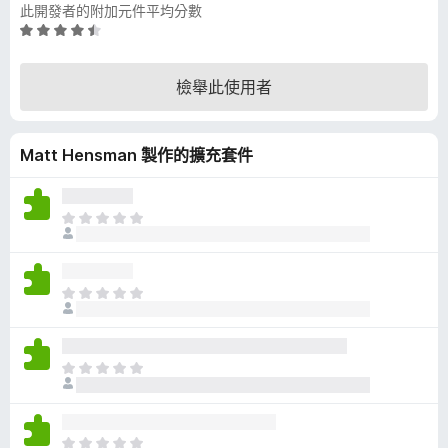
此開發者的附加元件平均分數
評
價
4
檢舉此使用者
.
4
分
Matt Hensman 製作的擴充套件
，
滿
分
5
目
分
前
沒
有
目
評
前
分
沒
有
目
評
前
分
沒
有
目