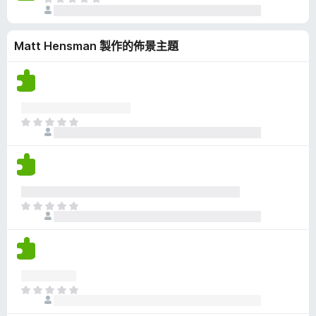
目
評
前
分
沒
Matt Hensman 製作的佈景主題
有
評
分
目
前
沒
有
評
分
目
前
沒
有
評
分
目
前