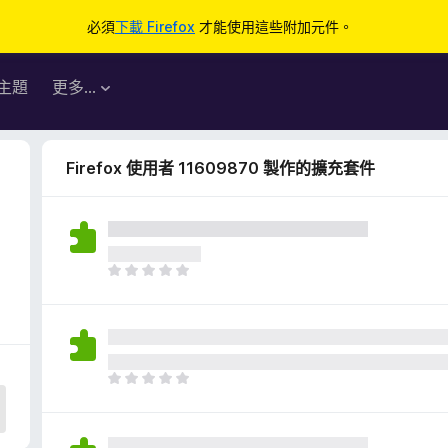
必須
下載 Firefox
才能使用這些附加元件。
主題
更多…
Firefox 使用者 11609870 製作的擴充套件
目
前
沒
有
評
分
目
前
沒
有