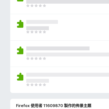
評
分
目
前
沒
有
評
分
目
前
沒
有
評
分
目
前
沒
有
評
分
目
前
沒
有
Firefox 使用者 11609870 製作的佈景主題
評