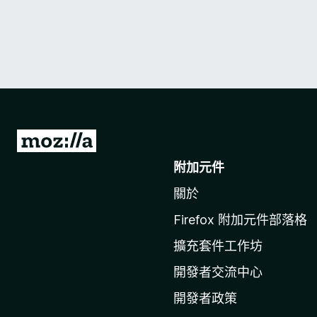
前
往
附加元件
M
關於
o
z
Firefox 附加元件部落格
i
擴充套件工作坊
l
l
開發者交流中心
a
開發者政策
官