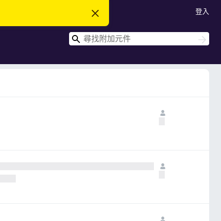
登入
忽
略
此
搜
通
搜
知
尋
尋