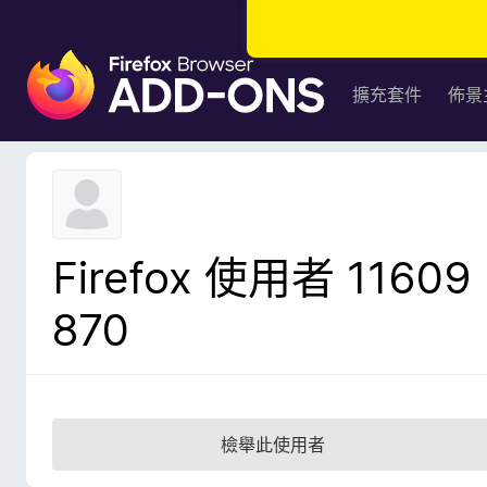
F
i
擴充套件
佈景
r
e
f
o
x
瀏
Firefox 使用者 11609
覽
器
870
附
加
元
件
檢舉此使用者