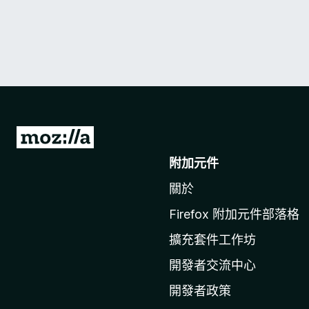
前
往
附加元件
M
關於
o
z
Firefox 附加元件部落格
i
擴充套件工作坊
l
l
開發者交流中心
a
開發者政策
官