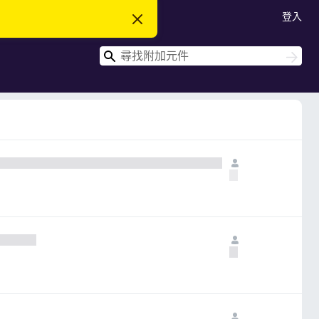
登入
忽
略
此
搜
通
搜
知
尋
尋