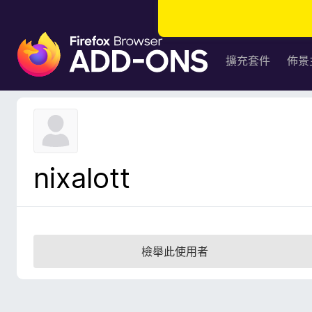
F
i
擴充套件
佈景
r
e
f
o
x
瀏
nixalott
覽
器
附
加
元
檢舉此使用者
件