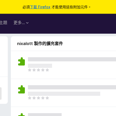
必須
下載 Firefox
才能使用這些附加元件。
主題
更多…
nixalott 製作的擴充套件
目
前
沒
有
評
分
目
前
沒
有