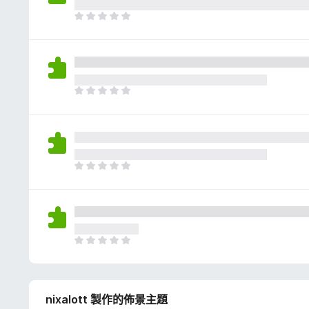
評
分
目
前
沒
有
評
分
目
前
沒
有
評
分
目
前
沒
有
評
分
目
前
沒
有
nixalott 製作的佈景主題
評