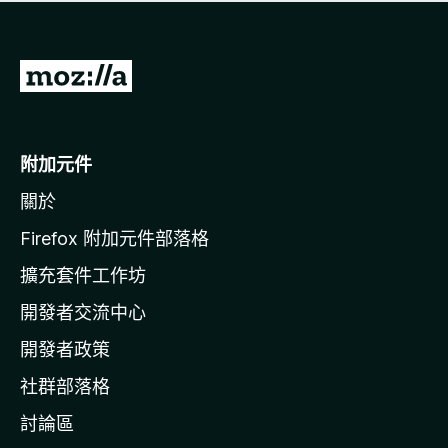
有
評
分
前
往
M
o
附加元件
z
關於
i
l
Firefox 附加元件部落格
l
擴充套件工作坊
a
開發者交流中心
官
網
開發者政策
社群部落格
討論區