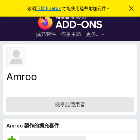
搜
登入
必須
下載 Firefox
才能使用這些附加元件。
忽
略
尋
F
此
通
i
知
r
擴充套件
佈景主題
更多…
e
f
o
x
瀏
Amroo
覽
器
附
加
檢舉此使用者
元
件
Amroo 製作的擴充套件