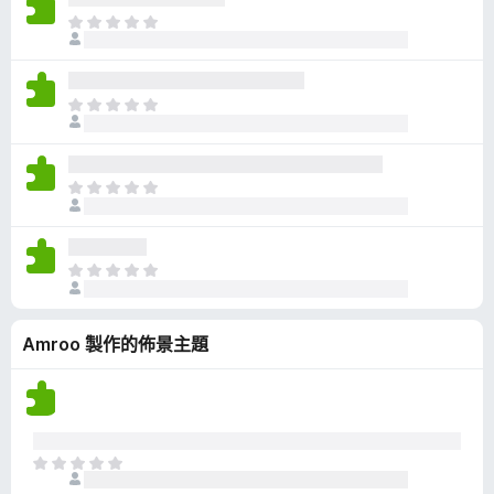
有
目
評
前
分
沒
有
目
評
前
分
沒
有
目
評
前
分
沒
有
目
評
前
分
沒
Amroo 製作的佈景主題
有
評
分
目
前