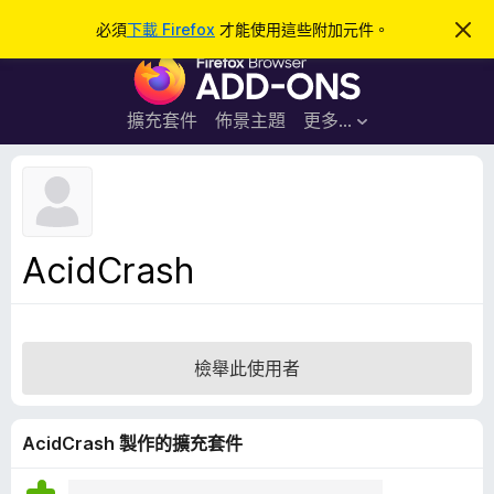
搜
登入
必須
下載 Firefox
才能使用這些附加元件。
忽
略
尋
F
此
通
i
知
r
擴充套件
佈景主題
更多…
e
f
o
x
瀏
AcidCrash
覽
器
附
加
檢舉此使用者
元
件
AcidCrash 製作的擴充套件