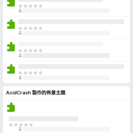
有
目
評
前
分
沒
有
目
評
前
分
沒
有
目
評
前
分
沒
有
目
評
前
分
沒
AcidCrash 製作的佈景主題
有
評
分
目
前