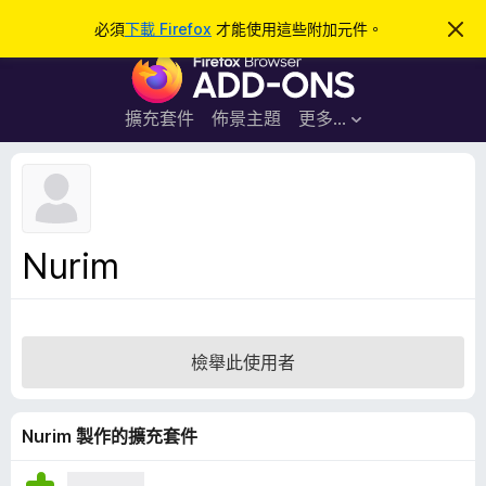
搜
登入
必須
下載 Firefox
才能使用這些附加元件。
忽
略
尋
F
此
通
i
知
r
擴充套件
佈景主題
更多…
e
f
o
x
瀏
Nurim
覽
器
附
加
檢舉此使用者
元
件
Nurim 製作的擴充套件