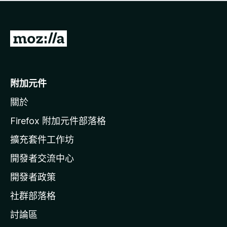
有
評
分
前
往
M
o
附加元件
z
關於
i
l
Firefox 附加元件部落格
l
擴充套件工作坊
a
開發者交流中心
官
網
開發者政策
社群部落格
討論區