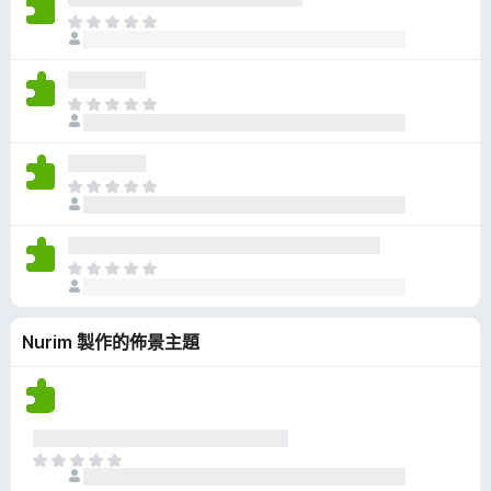
有
目
評
前
分
沒
有
目
評
前
分
沒
有
目
評
前
分
沒
有
目
評
前
分
沒
Nurim 製作的佈景主題
有
評
分
目
前