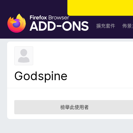
F
i
擴充套件
佈景
r
e
f
o
x
瀏
Godspine
覽
器
附
加
元
檢舉此使用者
件