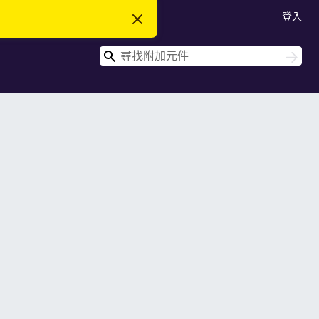
登入
忽
略
此
搜
通
搜
知
尋
尋