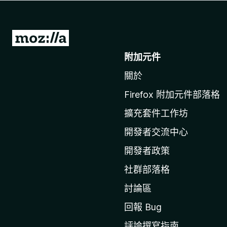
前
往
附加元件
M
關於
o
z
Firefox 附加元件部落格
i
擴充套件工作坊
l
l
開發者交流中心
a
開發者政策
官
社群部落格
網
討論區
回報 Bug
評論撰寫指南