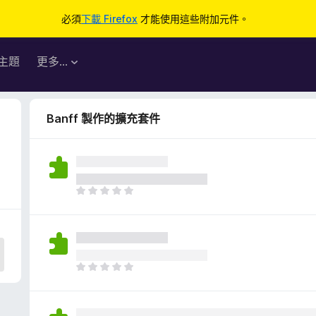
必須
下載 Firefox
才能使用這些附加元件。
主題
更多…
Banff 製作的擴充套件
目
前
沒
有
評
分
目
前
沒
有