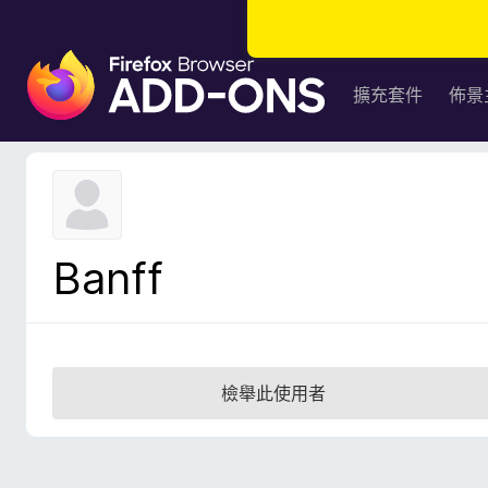
F
i
擴充套件
佈景
r
e
f
o
x
瀏
Banff
覽
器
附
加
元
檢舉此使用者
件