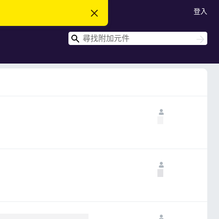
登入
忽
略
此
搜
通
搜
知
尋
尋