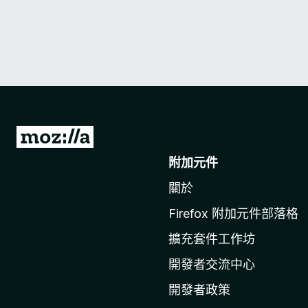
前
往
附加元件
M
關於
o
z
Firefox 附加元件部落格
i
擴充套件工作坊
l
l
開發者交流中心
a
開發者政策
官