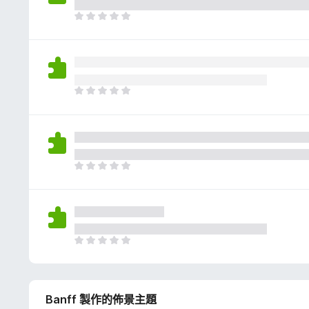
評
分
目
前
沒
有
評
分
目
前
沒
有
評
分
目
前
沒
有
評
分
目
前
沒
有
Banff 製作的佈景主題
評