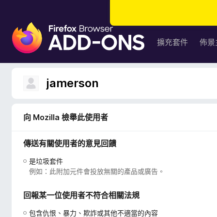
F
i
擴充套件
佈景
r
e
f
jamerson
o
x
瀏
向 Mozilla 檢舉此使用者
覽
器
傳送有關使用者的意見回饋
附
加
是垃圾套件
元
例如：此附加元件會投放無關的產品或廣告。
件
回報某一位使用者不符合相關法規
包含仇恨、暴力、欺詐或其他不適當的內容