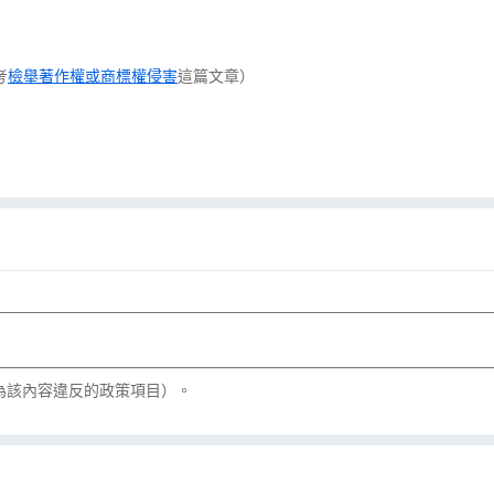
考
檢舉著作權或商標權侵害
這篇文章）
為該內容違反的政策項目）。