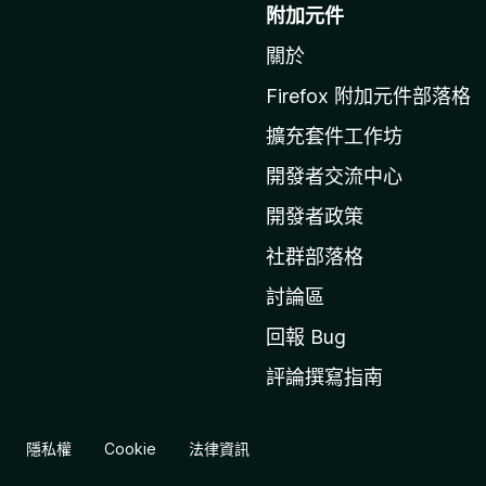
往
附加元件
M
關於
o
z
Firefox 附加元件部落格
i
擴充套件工作坊
l
l
開發者交流中心
a
開發者政策
官
社群部落格
網
討論區
回報 Bug
評論撰寫指南
隱私權
Cookie
法律資訊