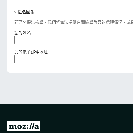
匿名回報
若匿名提出檢舉，我們將無法提供有關檢舉內容的處理情況，或
（
您的姓名
必
填
）
（
您的電子郵件地址
必
填
）
前