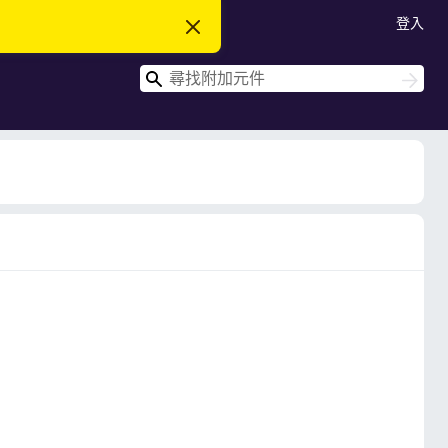
登入
忽
略
此
搜
通
搜
知
尋
尋