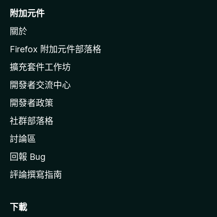
o
附加元件
z
關於
i
l
Firefox 附加元件部落格
l
擴充套件工作坊
a
開發者交流中心
官
網
開發者政策
社群部落格
討論區
回報 Bug
評論撰寫指南
下載