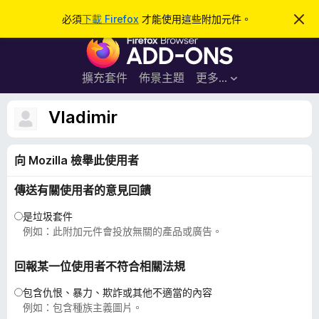
搜
登入
必須
下載 Firefox
才能使用這些附加元件。
忽
略
尋
F
此
通
i
知
r
擴充套件
佈景主題
更多…
e
f
Vladimir
o
x
向 Mozilla 檢舉此使用者
瀏
覽
傳送有關使用者的意見回饋
器
附
是垃圾套件
加
例如：此附加元件會投放無關的產品或廣告。
元
件
回報某一位使用者不符合相關法規
包含仇恨、暴力、欺詐或其他不適當的內容
例如：包含種族主義圖片。