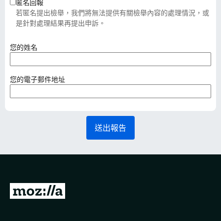
匿名回報
若匿名提出檢舉，我們將無法提供有關檢舉內容的處理情況，或
是針對處理結果再提出申訴。
（
您的姓名
必
填
）
（
您的電子郵件地址
必
填
）
送出報告
前
往
M