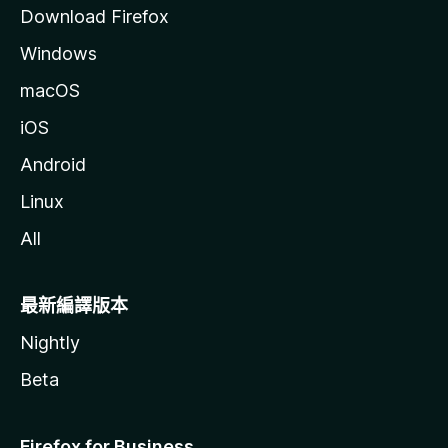
Download Firefox
Windows
macOS
iOS
Android
Linux
All
最新編譯版本
Nightly
Beta
Firefox for Business