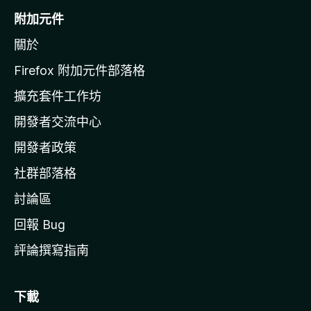
o
附加元件
z
關於
i
l
Firefox 附加元件部落格
l
擴充套件工作坊
a
開發者交流中心
官
網
開發者政策
社群部落格
討論區
回報 Bug
評論撰寫指南
下載