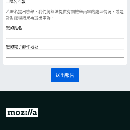
匿名回報
若匿名提出檢舉，我們將無法提供有關檢舉內容的處理情況，或是
針對處理結果再提出申訴。
（
您的姓名
必
填
）
（
您的電子郵件地址
必
填
）
送出報告
前
往
M