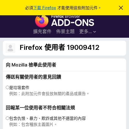
搜
登入
必須
下載 Firefox
才能使用這些附加元件。
忽
略
尋
F
此
通
i
知
r
擴充套件
佈景主題
更多…
e
f
Firefox 使用者 19009412
o
x
向 Mozilla 檢舉此使用者
瀏
覽
傳送有關使用者的意見回饋
器
附
是垃圾套件
加
例如：此附加元件會投放無關的產品或廣告。
元
件
回報某一位使用者不符合相關法規
包含仇恨、暴力、欺詐或其他不適當的內容
例如：包含種族主義圖片。