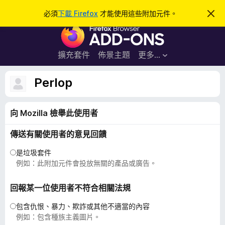
搜
登入
必須
下載 Firefox
才能使用這些附加元件。
忽
略
尋
F
此
通
i
知
r
擴充套件
佈景主題
更多…
e
f
Perlop
o
x
向 Mozilla 檢舉此使用者
瀏
覽
傳送有關使用者的意見回饋
器
附
是垃圾套件
加
例如：此附加元件會投放無關的產品或廣告。
元
件
回報某一位使用者不符合相關法規
包含仇恨、暴力、欺詐或其他不適當的內容
例如：包含種族主義圖片。