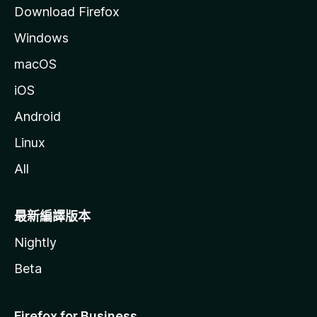
Download Firefox
Windows
macOS
iOS
Android
Linux
All
最新編譯版本
Nightly
Beta
Firefox for Business