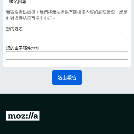
匿名回報
若匿名提出檢舉，我們將無法提供有關檢舉內容的處理情況，或是
針對處理結果再提出申訴。
（
您的姓名
必
填
）
（
您的電子郵件地址
必
填
）
送出報告
前
往
M