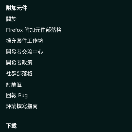
o
附加元件
z
關於
i
l
Firefox 附加元件部落格
l
擴充套件工作坊
a
開發者交流中心
官
網
開發者政策
社群部落格
討論區
回報 Bug
評論撰寫指南
下載