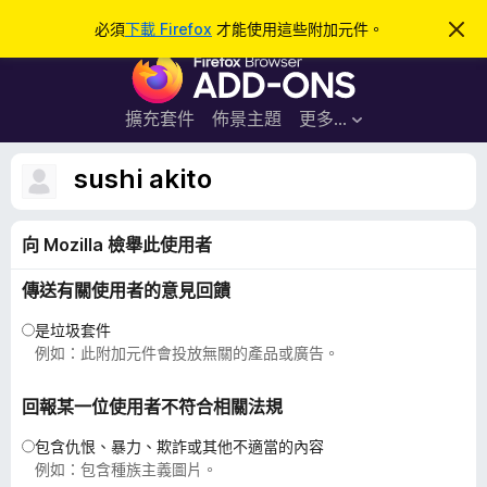
搜
登入
必須
下載 Firefox
才能使用這些附加元件。
忽
略
尋
F
此
通
i
知
r
擴充套件
佈景主題
更多…
e
f
sushi akito
o
x
向 Mozilla 檢舉此使用者
瀏
覽
傳送有關使用者的意見回饋
器
附
是垃圾套件
加
例如：此附加元件會投放無關的產品或廣告。
元
件
回報某一位使用者不符合相關法規
包含仇恨、暴力、欺詐或其他不適當的內容
例如：包含種族主義圖片。