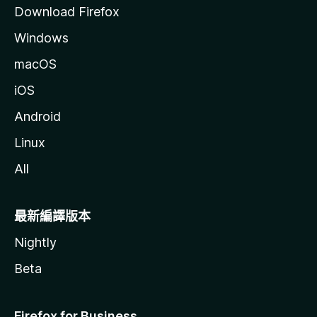
Download Firefox
Windows
macOS
iOS
Android
Linux
All
最新編譯版本
Nightly
Beta
Firefox for Business