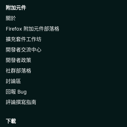
o
附加元件
z
關於
i
l
Firefox 附加元件部落格
l
擴充套件工作坊
a
開發者交流中心
官
網
開發者政策
社群部落格
討論區
回報 Bug
評論撰寫指南
下載