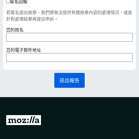
匿名回報
若匿名提出檢舉，我們將無法提供有關檢舉內容的處理情況，或是
針對處理結果再提出申訴。
（
您的姓名
必
填
）
（
您的電子郵件地址
必
填
）
送出報告
前
往
M