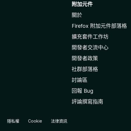
往
附加元件
M
關於
o
z
Firefox 附加元件部落格
i
擴充套件工作坊
l
l
開發者交流中心
a
開發者政策
官
社群部落格
網
討論區
回報 Bug
評論撰寫指南
隱私權
Cookie
法律資訊