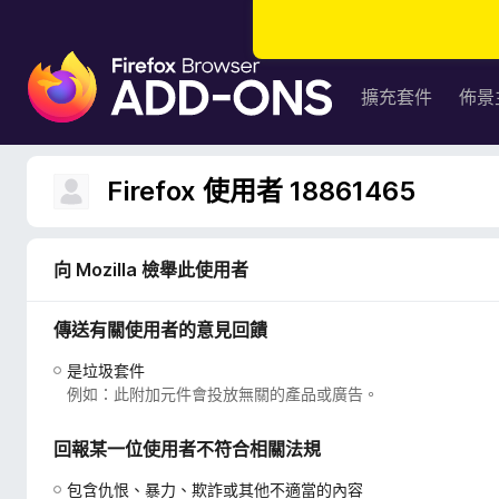
F
i
擴充套件
佈景
r
e
f
Firefox 使用者 18861465
o
x
瀏
向 Mozilla 檢舉此使用者
覽
器
傳送有關使用者的意見回饋
附
加
是垃圾套件
元
例如：此附加元件會投放無關的產品或廣告。
件
回報某一位使用者不符合相關法規
包含仇恨、暴力、欺詐或其他不適當的內容