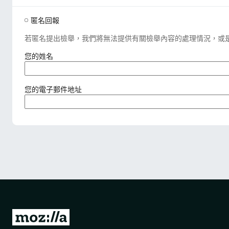
匿名回報
若匿名提出檢舉，我們將無法提供有關檢舉內容的處理情況，或
（
您的姓名
必
填
）
（
您的電子郵件地址
必
填
）
前