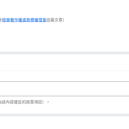
考
檢舉著作權或商標權侵害
這篇文章）
為該內容違反的政策項目）。