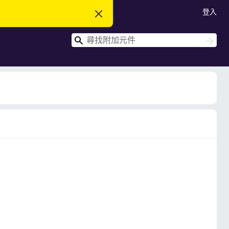
登入
忽
略
此
搜
通
搜
知
尋
尋