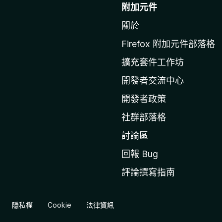
往
附加元件
M
關於
o
z
Firefox 附加元件部落格
i
擴充套件工作坊
l
l
開發者交流中心
a
開發者政策
官
社群部落格
網
討論區
回報 Bug
評論撰寫指南
隱私權
Cookie
法律資訊