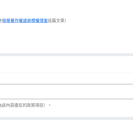
考
檢舉著作權或商標權侵害
這篇文章）
為該內容違反的政策項目）。