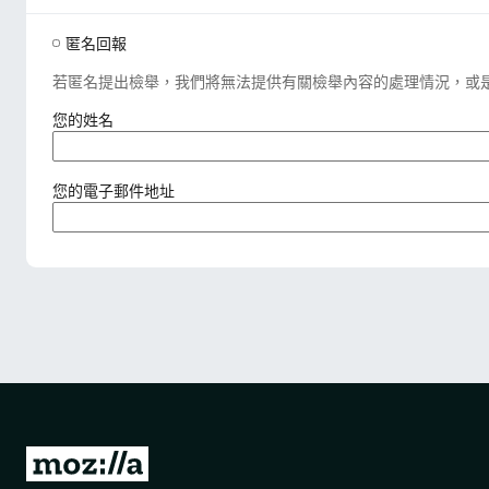
匿名回報
若匿名提出檢舉，我們將無法提供有關檢舉內容的處理情況，或
（
您的姓名
必
填
）
（
您的電子郵件地址
必
填
）
前