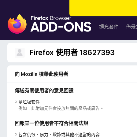
F
i
擴充套件
佈景
r
e
f
Firefox 使用者 18627393
o
x
瀏
向 Mozilla 檢舉此使用者
覽
器
傳送有關使用者的意見回饋
附
加
是垃圾套件
元
例如：此附加元件會投放無關的產品或廣告。
件
回報某一位使用者不符合相關法規
包含仇恨、暴力、欺詐或其他不適當的內容