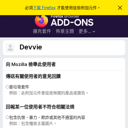
搜
登入
必須
下載 Firefox
才能使用這些附加元件。
忽
略
尋
F
此
通
i
知
r
擴充套件
佈景主題
更多…
e
f
Devvie
o
x
向 Mozilla 檢舉此使用者
瀏
覽
傳送有關使用者的意見回饋
器
附
是垃圾套件
加
例如：此附加元件會投放無關的產品或廣告。
元
件
回報某一位使用者不符合相關法規
包含仇恨、暴力、欺詐或其他不適當的內容
例如：包含種族主義圖片。