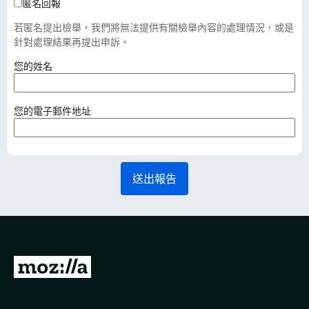
匿名回報
若匿名提出檢舉，我們將無法提供有關檢舉內容的處理情況，或是
針對處理結果再提出申訴。
（
您的姓名
必
填
）
（
您的電子郵件地址
必
填
）
送出報告
前
往
M