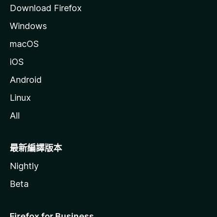
Download Firefox
Windows
macOS
iOS
Android
Linux
All
最新編譯版本
Nightly
Beta
Firefox for Business