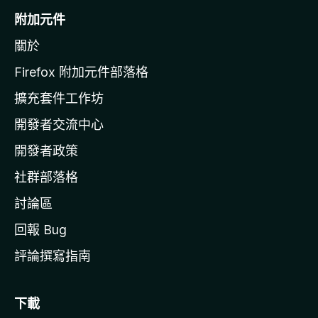
o
附加元件
z
關於
i
l
Firefox 附加元件部落格
l
擴充套件工作坊
a
開發者交流中心
官
網
開發者政策
社群部落格
討論區
回報 Bug
評論撰寫指南
下載