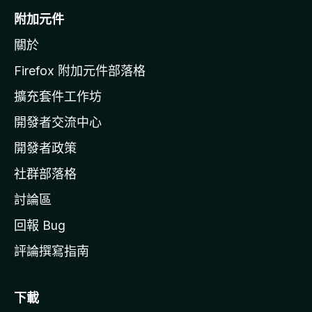
o
附加元件
z
關於
i
l
Firefox 附加元件部落格
l
擴充套件工作坊
a
開發者交流中心
官
網
開發者政策
社群部落格
討論區
回報 Bug
評論撰寫指南
下載