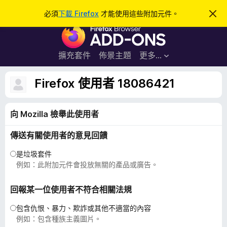
搜
登入
必須
下載 Firefox
才能使用這些附加元件。
忽
略
尋
F
此
通
i
知
r
擴充套件
佈景主題
更多…
e
f
Firefox 使用者 18086421
o
x
向 Mozilla 檢舉此使用者
瀏
覽
傳送有關使用者的意見回饋
器
附
是垃圾套件
加
例如：此附加元件會投放無關的產品或廣告。
元
件
回報某一位使用者不符合相關法規
包含仇恨、暴力、欺詐或其他不適當的內容
例如：包含種族主義圖片。