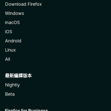
Download Firefox
Windows
macOS
iOS
Android
Linux
All
最新編譯版本
Nightly
Beta
Firefox for Business