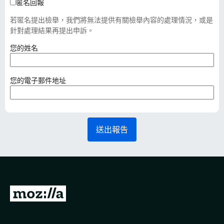
匿名回報
若匿名提出檢舉，我們將無法提供有關檢舉內容的處理情況，或是
針對處理結果再提出申訴。
（
您的姓名
必
填
）
（
您的電子郵件地址
必
填
）
送出報告
前
往
M