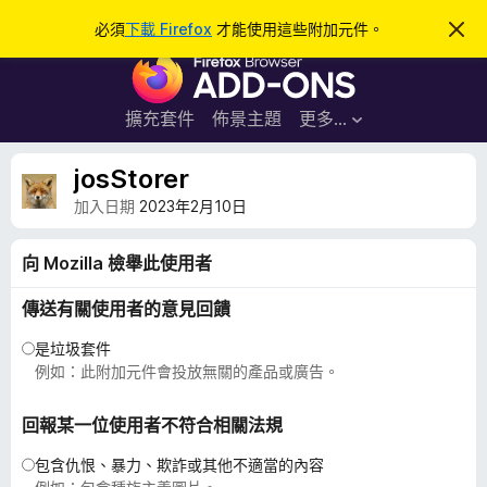
搜
登入
必須
下載 Firefox
才能使用這些附加元件。
忽
略
尋
F
此
通
i
知
r
擴充套件
佈景主題
更多…
e
f
josStorer
o
加入日期
2023年2月10日
x
瀏
向 Mozilla 檢舉此使用者
覽
器
傳送有關使用者的意見回饋
附
是垃圾套件
加
例如：此附加元件會投放無關的產品或廣告。
元
件
回報某一位使用者不符合相關法規
包含仇恨、暴力、欺詐或其他不適當的內容