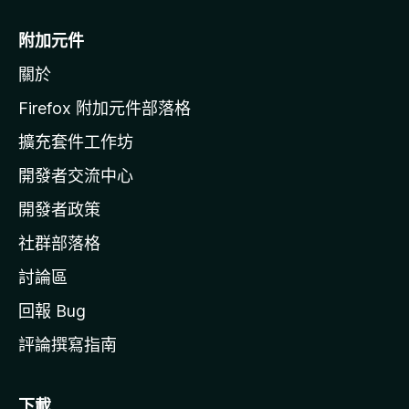
M
o
附加元件
z
關於
i
l
Firefox 附加元件部落格
l
擴充套件工作坊
a
開發者交流中心
官
網
開發者政策
社群部落格
討論區
回報 Bug
評論撰寫指南
下載