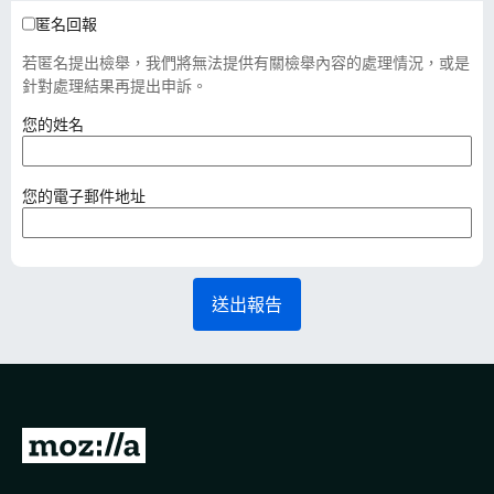
匿名回報
若匿名提出檢舉，我們將無法提供有關檢舉內容的處理情況，或是
針對處理結果再提出申訴。
（
您的姓名
必
填
）
（
您的電子郵件地址
必
填
）
送出報告
前
往