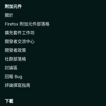
o
附加元件
z
關於
i
l
Firefox 附加元件部落格
l
擴充套件工作坊
a
開發者交流中心
官
網
開發者政策
社群部落格
討論區
回報 Bug
評論撰寫指南
下載