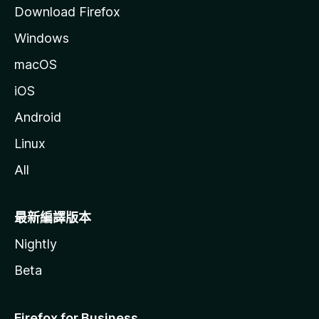
Download Firefox
Windows
macOS
iOS
Android
Linux
All
最新編譯版本
Nightly
Beta
Firefox for Business