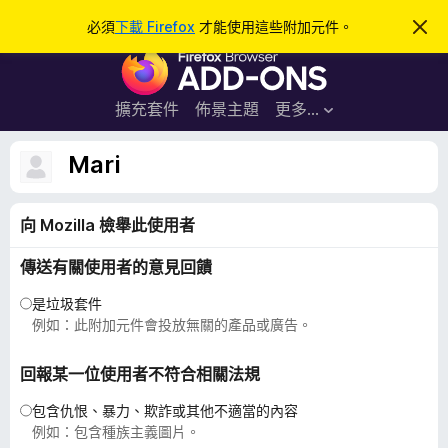
搜
登入
必須
下載 Firefox
才能使用這些附加元件。
忽
略
尋
F
此
通
i
知
r
擴充套件
佈景主題
更多…
e
f
Mari
o
x
向 Mozilla 檢舉此使用者
瀏
覽
傳送有關使用者的意見回饋
器
附
是垃圾套件
加
例如：此附加元件會投放無關的產品或廣告。
元
件
回報某一位使用者不符合相關法規
包含仇恨、暴力、欺詐或其他不適當的內容
例如：包含種族主義圖片。