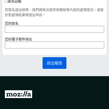
匿名回報
若匿名提出檢舉，我們將無法提供有關檢舉內容的處理情況，或是
針對處理結果再提出申訴。
（
您的姓名
必
填
）
（
您的電子郵件地址
必
填
）
送出報告
前
往
M