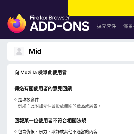
F
i
擴充套件
佈景
r
e
f
Mid
o
x
瀏
向 Mozilla 檢舉此使用者
覽
器
傳送有關使用者的意見回饋
附
加
是垃圾套件
元
例如：此附加元件會投放無關的產品或廣告。
件
回報某一位使用者不符合相關法規
包含仇恨、暴力、欺詐或其他不適當的內容