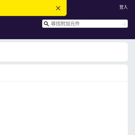
登入
忽
略
此
搜
通
搜
知
尋
尋