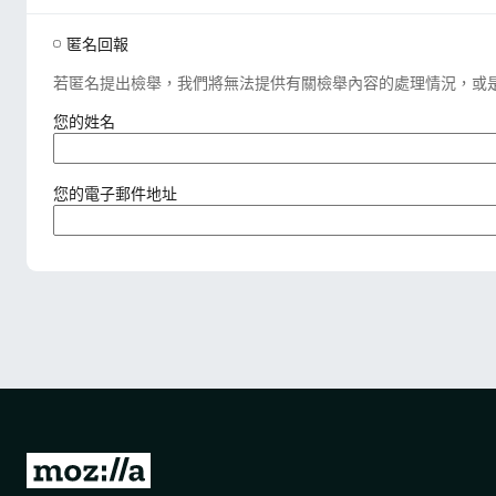
匿名回報
若匿名提出檢舉，我們將無法提供有關檢舉內容的處理情況，或
（
您的姓名
必
填
）
（
您的電子郵件地址
必
填
）
前