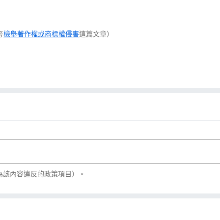
考
檢舉著作權或商標權侵害
這篇文章）
為該內容違反的政策項目）。