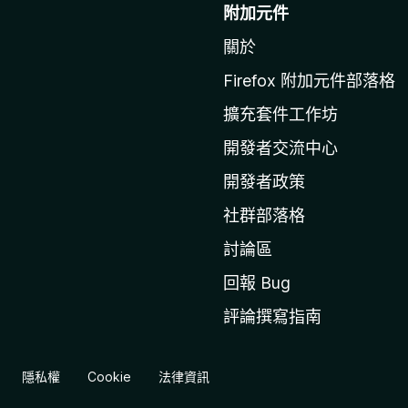
往
附加元件
M
關於
o
z
Firefox 附加元件部落格
i
擴充套件工作坊
l
l
開發者交流中心
a
開發者政策
官
社群部落格
網
討論區
回報 Bug
評論撰寫指南
隱私權
Cookie
法律資訊