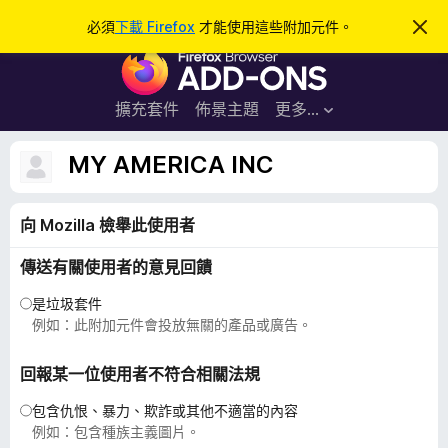
搜
登入
必須
下載 Firefox
才能使用這些附加元件。
忽
略
尋
F
此
通
i
知
r
擴充套件
佈景主題
更多…
e
f
MY AMERICA INC
o
x
向 Mozilla 檢舉此使用者
瀏
覽
傳送有關使用者的意見回饋
器
附
是垃圾套件
加
例如：此附加元件會投放無關的產品或廣告。
元
件
回報某一位使用者不符合相關法規
包含仇恨、暴力、欺詐或其他不適當的內容
例如：包含種族主義圖片。