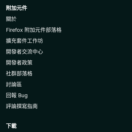
o
附加元件
z
關於
i
l
Firefox 附加元件部落格
l
擴充套件工作坊
a
開發者交流中心
官
網
開發者政策
社群部落格
討論區
回報 Bug
評論撰寫指南
下載