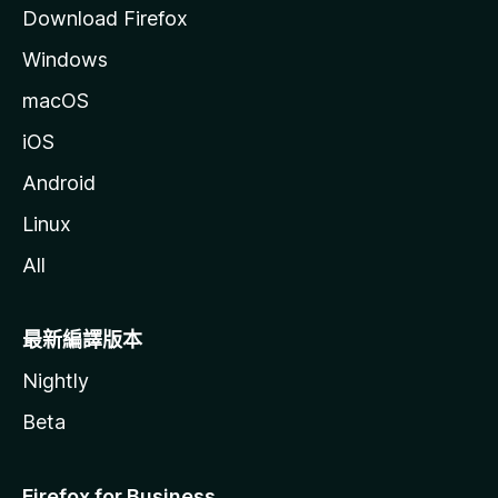
Download Firefox
Windows
macOS
iOS
Android
Linux
All
最新編譯版本
Nightly
Beta
Firefox for Business