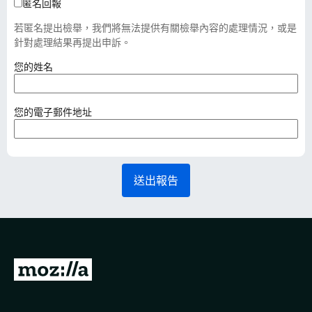
匿名回報
若匿名提出檢舉，我們將無法提供有關檢舉內容的處理情況，或是
針對處理結果再提出申訴。
（
您的姓名
必
填
）
（
您的電子郵件地址
必
填
）
送出報告
前
往
M