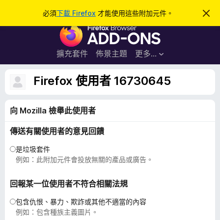
搜
登入
必須
下載 Firefox
才能使用這些附加元件。
忽
略
尋
F
此
通
i
知
r
擴充套件
佈景主題
更多…
e
f
Firefox 使用者 16730645
o
x
向 Mozilla 檢舉此使用者
瀏
覽
傳送有關使用者的意見回饋
器
附
是垃圾套件
加
例如：此附加元件會投放無關的產品或廣告。
元
件
回報某一位使用者不符合相關法規
包含仇恨、暴力、欺詐或其他不適當的內容
例如：包含種族主義圖片。