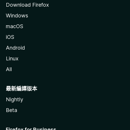
Download Firefox
Windows
macOS
iOS
Android
Linux
All
最新編譯版本
Nightly
Beta
Firefox for Business