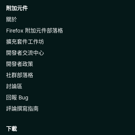
o
附加元件
z
關於
i
l
Firefox 附加元件部落格
l
擴充套件工作坊
a
開發者交流中心
官
網
開發者政策
社群部落格
討論區
回報 Bug
評論撰寫指南
下載