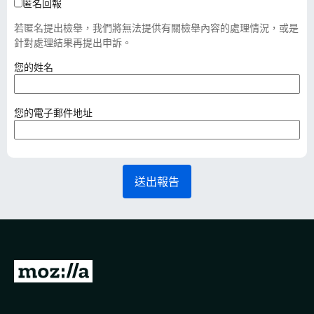
匿名回報
若匿名提出檢舉，我們將無法提供有關檢舉內容的處理情況，或是
針對處理結果再提出申訴。
（
您的姓名
必
填
）
（
您的電子郵件地址
必
填
）
送出報告
前
往
M