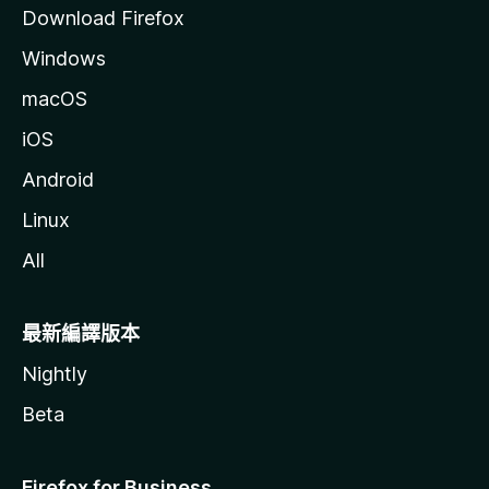
Download Firefox
Windows
macOS
iOS
Android
Linux
All
最新編譯版本
Nightly
Beta
Firefox for Business