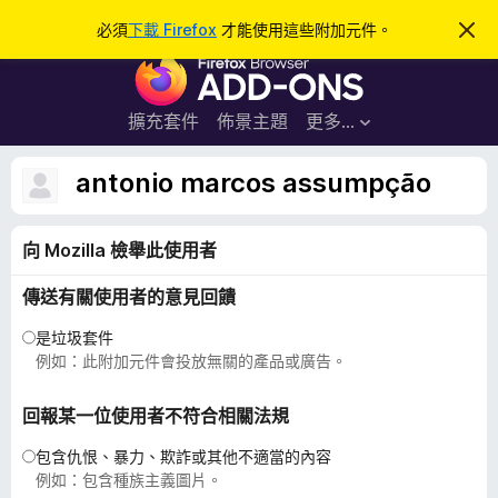
搜
登入
必須
下載 Firefox
才能使用這些附加元件。
忽
略
尋
F
此
通
i
知
r
擴充套件
佈景主題
更多…
e
f
antonio marcos assumpção
o
x
向 Mozilla 檢舉此使用者
瀏
覽
傳送有關使用者的意見回饋
器
附
是垃圾套件
加
例如：此附加元件會投放無關的產品或廣告。
元
件
回報某一位使用者不符合相關法規
包含仇恨、暴力、欺詐或其他不適當的內容
例如：包含種族主義圖片。