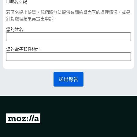
匿名回報
若匿名提出檢舉，我們將無法提供有關檢舉內容的處理情況，或是
針對處理結果再提出申訴。
（
您的姓名
必
填
）
（
您的電子郵件地址
必
填
）
送出報告
前
往
M