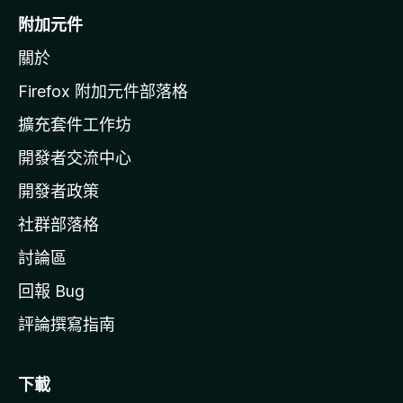
o
附加元件
z
關於
i
l
Firefox 附加元件部落格
l
擴充套件工作坊
a
開發者交流中心
官
網
開發者政策
社群部落格
討論區
回報 Bug
評論撰寫指南
下載