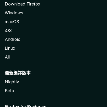
Download Firefox
Windows
macOS
iOS
Android
Linux
All
最新編譯版本
Nightly
Beta
Firefox for Business