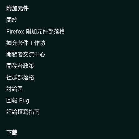
o
附加元件
z
關於
i
l
Firefox 附加元件部落格
l
擴充套件工作坊
a
開發者交流中心
官
網
開發者政策
社群部落格
討論區
回報 Bug
評論撰寫指南
下載