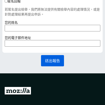
匿名回報
若匿名提出檢舉，我們將無法提供有關檢舉內容的處理情況，或是
針對處理結果再提出申訴。
（
您的姓名
必
填
）
（
您的電子郵件地址
必
填
）
送出報告
前
往
M