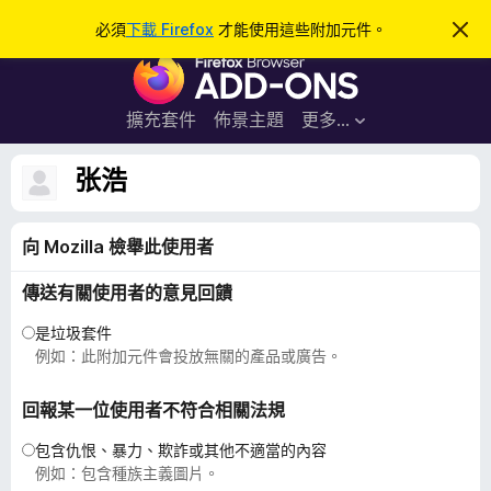
搜
登入
必須
下載 Firefox
才能使用這些附加元件。
忽
略
尋
F
此
通
i
知
r
擴充套件
佈景主題
更多…
e
f
张浩
o
x
向 Mozilla 檢舉此使用者
瀏
覽
傳送有關使用者的意見回饋
器
附
是垃圾套件
加
例如：此附加元件會投放無關的產品或廣告。
元
件
回報某一位使用者不符合相關法規
包含仇恨、暴力、欺詐或其他不適當的內容
例如：包含種族主義圖片。